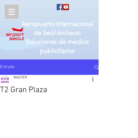
Aeropuerto Internacional
de
Seúl-
Incheon
Soluciones de medios
publicitarios
Entrada
MASTER
T2 Gran Plaza