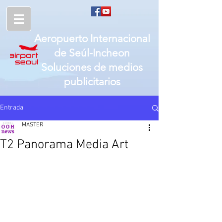
Aeropuerto Internacional
de
Seúl-
Incheon
Soluciones de medios
publicitarios
Entrada
MASTER
T2 Panorama Media Art